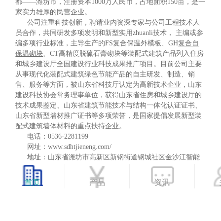
都——潍坊市，注册资本1000万人民币，占地面积150亩，是一
家实力雄厚的民营企业。
公司注重科技创新，聘请业内资深专家与公司工程技术人
员合作，共同研发多项发明和新型实用zhuanli技术， 主编或参
编多项行业标准，主导生产的FS复合保温外模板、GH
复合自
保温砌块
、CT高精度脱硫石膏砌块等装配式建筑产品列入住房
和城乡建设厅全国建设行业科技成果推广项目。目前公司主要
从事现代化装配式建筑绿色节能产品的自主研发、制造、销
售、服务等方面，被山东省科技厅认定为高新技术企业，山东
建设科技协会常务理事单位，获得山东省住房和城乡建设厅的
技术成果鉴定、山东省建筑节能技术与结构一体化认证证书、
山东省新型墙材推广证书等多项荣誉，是国家提倡发展新型装
配式建筑墙体材料的重点扶持企业。
电话：0536-2281199
网址：www.sdhtjieneng.com/
地址：山东省潍坊市高新区新钢街道钢城社区金沙江智能
制造产业园
首页
产品
资讯
产品优势