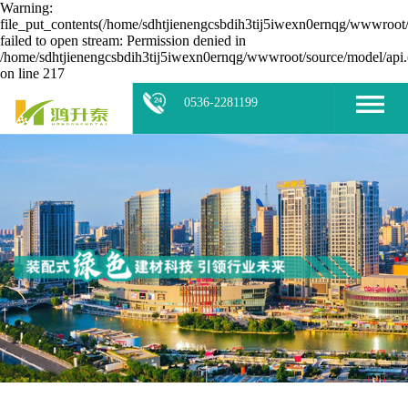
Warning:
file_put_contents(/home/sdhtjienengcsbdih3tij5iwexn0ernqg/wwwroot/
failed to open stream: Permission denied in
/home/sdhtjienengcsbdih3tij5iwexn0ernqg/wwwroot/source/model/api.
on line 217
0536-2281199