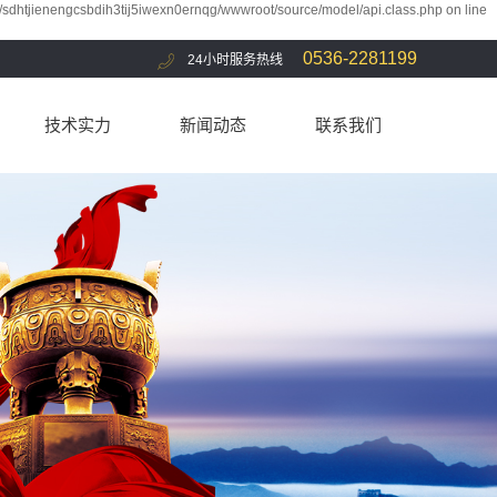
/sdhtjienengcsbdih3tij5iwexn0ernqg/wwwroot/source/model/api.class.php on line
0536-2281199
​24小时服务热线
技术实力
新闻动态
联系我们
厂房设备
公司新闻
联系方式
检测报告
企业公告
客户留言
行业动态
媒体报道