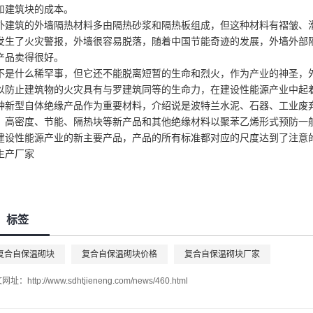
和建筑块的成本。
外建筑的外墙隔热材料多由隔热砂浆和隔热板组成，但这种材料有褶皱、
发生了火灾警报，外墙很容易脱落，随着中国节能奇迹的发展，外墙外部
产品卖得很好。
不是什么稀罕事，但它还不能脱离短暂的生命和烈火，作为产业的神圣，
以防止建筑物的火灾具有与罗建筑同等的生命力，在建设性能源产业中起
种新型自体绝缘产品作为重要材料，介绍说是波特兰水泥、石器、工业废
，高密度、节能、隔热块等新产品和其他绝缘材料以聚苯乙烯形式预防一
建设性能源产业的新主要产品，产品的所有标准都对应的尺度达到了注意
生产厂家
标签
复合自保温砌块
复合自保温砌块价格
复合自保温砌块厂家
文网址：
http://www.sdhtjieneng.com/news/460.html