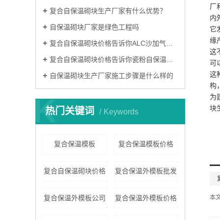
厂
复合自保温砌块生产厂家有什么优势？
内
自保温砌块厂家是绿色工程吗
它
缘
复合自保温砌块价格告诉你ALC沙加气墙板为什么受欢迎
这
复合自保温砌块价格告诉你瓷粉自保温砌块安装流程是什么
可
这
自保温砌块生产厂家施工步骤是什么样的
构
K
为
块
热门关键词
Keywords
复合保温模板
复合保温模板价格
复合自保温砌块价格
复合保温外模板批发
复合保温外模板公司
复合保温外模板价格
本