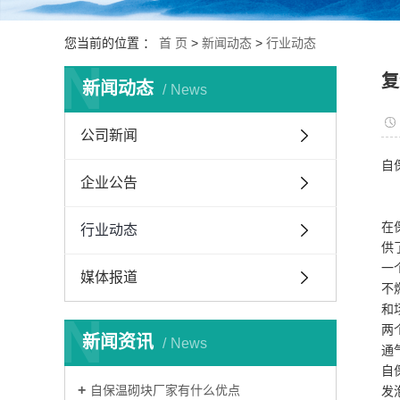
您当前的位置 ：
首 页
>
新闻动态
>
行业动态
N
复
新闻动态
News
公司新闻
自
企业公告
在
行业动态
供
一
媒体报道
不
和
N
两
新闻资讯
News
通
自
自保温砌块厂家有什么优点
发